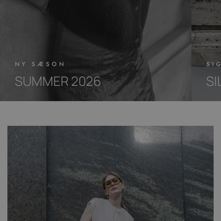
SI
NY SÆSON
SI
SUMMER 2026