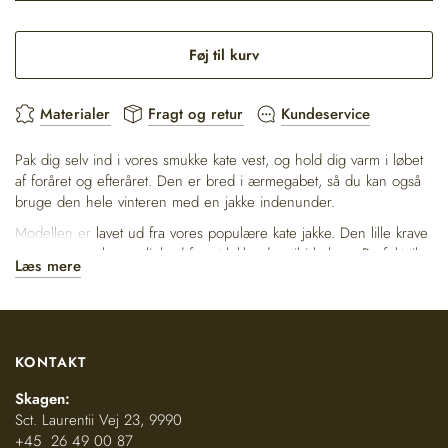
Føj til kurv
Materialer
Fragt og retur
Kundeservice
Pak dig selv ind i vores smukke kate vest, og hold dig varm i løbet
af foråret og efteråret. Den er bred i ærmegabet, så du kan også
bruge den hele vinteren med en jakke indenunder.
Modellen er lavet ud fra vores populære kate jakke. Den lille krave
gør du stadig har mulighed for at lukke den til i halsen. Perfekt til
Læs mere
at style de fleste sæt op, om det er til hverdag eller fest. Vesten
kan vendes, på denne måde får du to veste i en, om du vælger
pelsen ud af eller vælger et mere rå udtryk ved at vende ruskind
siden ud.
KONTAKT
Skagen:
Materiale:
100% krøllet rulam
Sct. Laurentii Vej 23, 9990
Farve:
Grå beige
+45 26 49 00 87