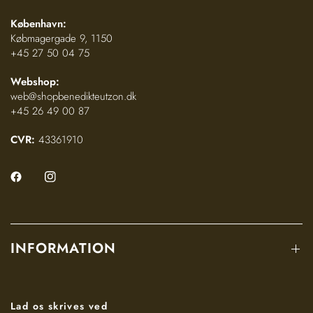
Pasform:
Løs, kort firkantet model med brede ærmegab, som går
København:
til midt på hoften
Købmagergade 9, 1150
Modellen er onesize og passer en str. 34-44
+45 27 50 04 75
Pleje:
Special rens
Webshop:
Opbevares i et ikke fugtigt miljø i dragtpose
web@shopbenedikteutzon.dk
+45 26 49 00 87
CVR:
43361910
INFORMATION
Lad os skrives ved