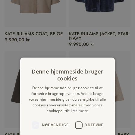
KATE RULAMS COAT, BEIGE
KATE RULAMS JACKET, STAR
NAVY
9.990,00 kr
9.990,00 kr
Denne hjemmeside bruger
cookies
Denne hjemmeside bruger cookies til at
forbedre brugeroplevelsen. Ved at bruge
vores hjemmeside giver du samtykke til alle
cookies i overensstemmelse med vores
cookiepolitik.
Læs mere
NØDVENDIGE
YDEEVNE
KATE RULAMS JACKET, NEW
KATE RULAMS JACKET, BABY