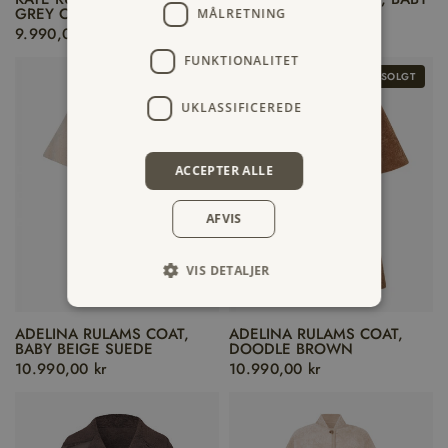
GREY CURLY SUEDE
BEIGE
MÅLRETNING
9.990,00 kr
9.990,00 kr
FUNKTIONALITET
UDSOLGT
UKLASSIFICEREDE
ACCEPTER ALLE
AFVIS
VIS DETALJER
ADELINA RULAMS COAT,
ADELINA RULAMS COAT,
BABY BEIGE SUEDE
DOODLE BROWN
10.990,00 kr
10.990,00 kr