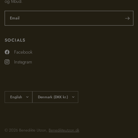
og tilbud.
Email
SOCIALS
Facebook
Instagram
Update
Update
country/region
country/region
© 2026 Benedikte Utzon,
Benedikteutzon.dk